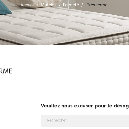
Accueil
Matelas
Fermeté
Très ferme
ERME
Veuillez nous excuser pour le désa