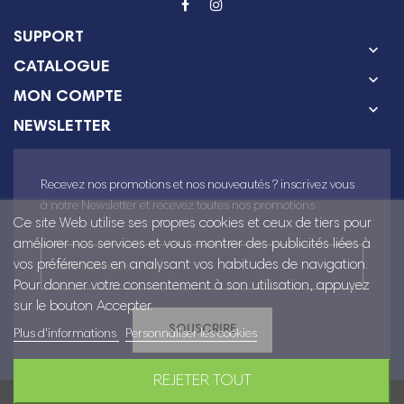
SUPPORT

CATALOGUE

MON COMPTE

NEWSLETTER
Recevez nos promotions et nos nouveautés ? inscrivez vous
à notre Newsletter et recevez toutes nos promotions
Ce site Web utilise ses propres cookies et ceux de tiers pour
améliorer nos services et vous montrer des publicités liées à
vos préférences en analysant vos habitudes de navigation.
Pour donner votre consentement à son utilisation, appuyez
sur le bouton Accepter.
SOUSCRIRE
Plus d'informations
Personnaliser les cookies
REJETER TOUT