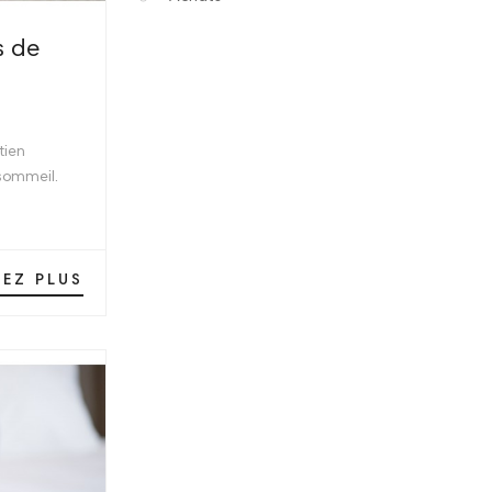
s de
tien
 sommeil.
SEZ PLUS