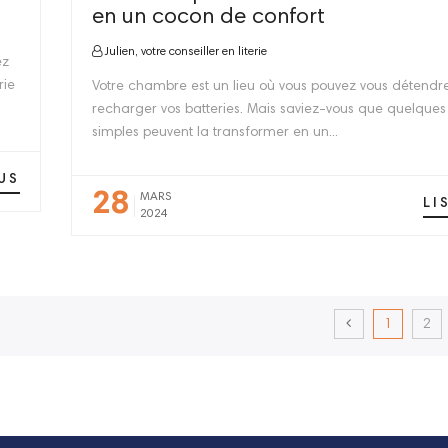
en un cocon de confort
Julien, votre conseiller en literie
ez
rie
Votre chambre est un lieu où vous pouvez vous détendre
recharger vos batteries. Mais saviez-vous que quelques
simples peuvent la transformer en un...
US
28
MARS
LI
2024
1
2