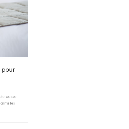
r pour
ble casse-
Parmi les