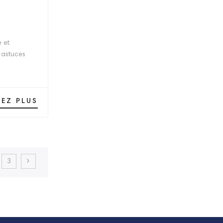
 et
 astuces
SEZ PLUS
3